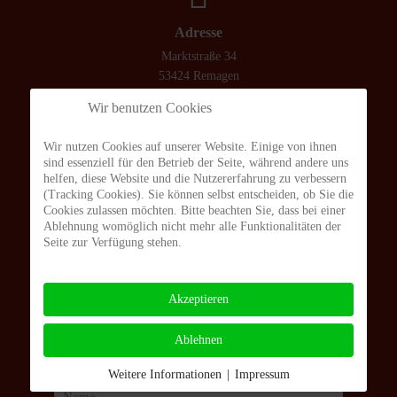
Adresse
Marktstraße 34
53424 Remagen
Wir benutzen Cookies
Öffnungszeiten
Wir nutzen Cookies auf unserer Website. Einige von ihnen
sind essenziell für den Betrieb der Seite, während andere uns
Montag bis Freitag 10.00 - 18.00 Uhr
helfen, diese Website und die Nutzererfahrung zu verbessern
Samstag 10.00 - 14.00 Uhr
(Tracking Cookies). Sie können selbst entscheiden, ob Sie die
Cookies zulassen möchten. Bitte beachten Sie, dass bei einer
Ablehnung womöglich nicht mehr alle Funktionalitäten der
Seite zur Verfügung stehen.
Kontakt
02642/23966
Akzeptieren
info@buchhandlung-geber.de
Ablehnen
Newsletter
Weitere Informationen
|
Impressum