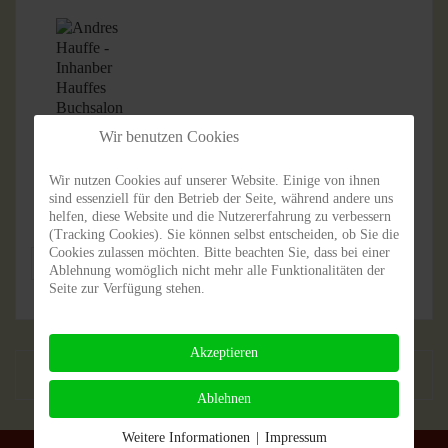
Gelesen von Andreas Hauffe
Wir benutzen Cookies
Wir nutzen Cookies auf unserer Website. Einige von ihnen
sind essenziell für den Betrieb der Seite, während andere uns
helfen, diese Website und die Nutzererfahrung zu verbessern
(Tracking Cookies). Sie können selbst entscheiden, ob Sie die
Cookies zulassen möchten. Bitte beachten Sie, dass bei einer
Thriller
Roger Hobs
Ablehnung womöglich nicht mehr alle Funktionalitäten der
Seite zur Verfügung stehen.
Akzeptieren
VORHERIGER BEITRAG: KALTE MACHT
NÄCHSTER BEITR
ZURÜCK
WEITER
Ablehnen
Weitere Informationen
|
Impressum