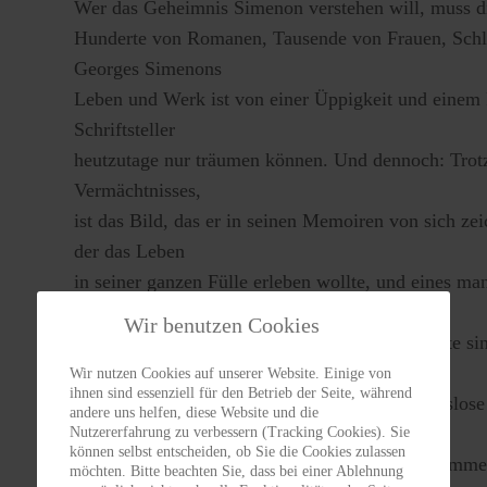
Wer das Geheimnis Simenon verstehen will, muss d
Hunderte von Romanen, Tausende von Frauen, Schlö
Georges Simenons
Leben und Werk ist von einer Üppigkeit und einem 
Schriftsteller
heutzutage nur träumen können. Und dennoch: Trotz
Vermächtnisses,
ist das Bild, das er in seinen Memoiren von sich ze
der das Leben
in seiner ganzen Fülle erleben wollte, und eines man
das eines
Wir benutzen Cookies
Familienvaters, dem seine Kinder das Wichtigste si
Memoiren neben einer
Wir nutzen Cookies auf unserer Website. Einige von
ihnen sind essenziell für den Betrieb der Seite, während
ergreifenden Lebensbeichte auch das schonungslose 
andere uns helfen, diese Website und die
versucht, mit
Nutzererfahrung zu verbessern (Tracking Cookies). Sie
können selbst entscheiden, ob Sie die Cookies zulassen
dem Selbstmord seiner Tochter ins Reine zu komme
möchten. Bitte beachten Sie, dass bei einer Ablehnung