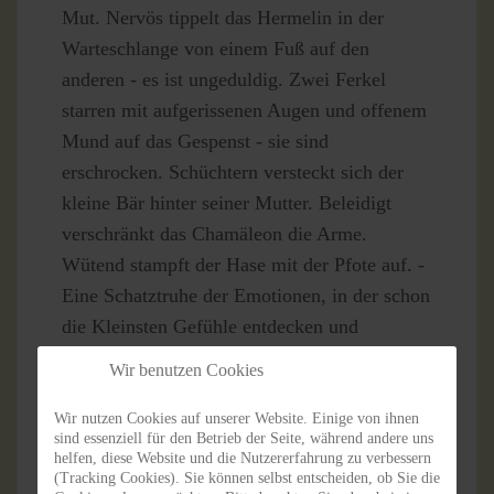
Mut. Nervös tippelt das Hermelin in der
Warteschlange von einem Fuß auf den
anderen - es ist ungeduldig. Zwei Ferkel
starren mit aufgerissenen Augen und offenem
Mund auf das Gespenst - sie sind
erschrocken. Schüchtern versteckt sich der
kleine Bär hinter seiner Mutter. Beleidigt
verschränkt das Chamäleon die Arme.
Wütend stampft der Hase mit der Pfote auf. -
Eine Schatztruhe der Emotionen, in der schon
die Kleinsten Gefühle entdecken und
wiedererkennen, benennen und unterscheiden
Wir benutzen Cookies
können.
Wir nutzen Cookies auf unserer Website. Einige von ihnen
sind essenziell für den Betrieb der Seite, während andere uns
helfen, diese Website und die Nutzererfahrung zu verbessern
(Tracking Cookies). Sie können selbst entscheiden, ob Sie die