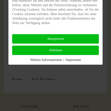
verdunkelt und schon eine Zwölfjährige mit
sind essenziell für den Betrieb der Seite, während andere uns
helfen, diese Website und die Nutzererfahrung zu verbessern
Recht sagen lässt: »Ich hab alles erlebt.«
(Tracking Cookies). Sie können selbst entscheiden, ob Sie die
Cookies zulassen möchten. Bitte beachten Sie, dass bei einer
Ablehnung womöglich nicht mehr alle Funktionalitäten der
Seite zur Verfügung stehen.
Akzeptieren
Gelesen von Annette Jungjohann und Andreas Hauffe
Ablehnen
Weitere Informationen
|
Impressum
Roman
Ralf Rothmann
VORHERIGER BEITRAG: STAN
NÄCHSTER BEITRA
ZURÜCK
WEITER