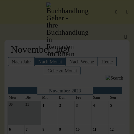
November,
2023
Nach Jahr
Nach Monat
Nach Woche
Heute
Gehe zu Monat
November 2023
Mon
Die
Mit
Don
Fre
Sam
Son
30
31
1
2
3
4
5
6
7
8
9
10
11
12