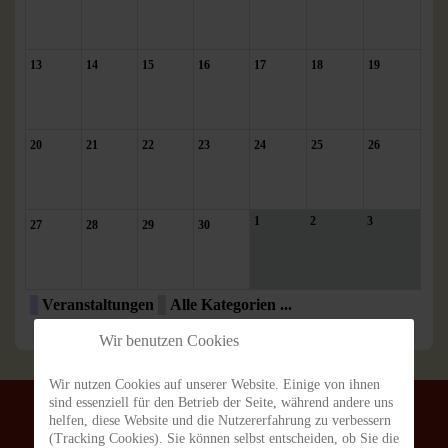
13
14
15
16
17
18
19
20
21
22
23
24
25
26
1
2
3
27
28
29
30
Veranstaltungen
Alle Kategorien ...
Wir benutzen Cookies
Wir nutzen Cookies auf unserer Website. Einige von ihnen
sind essenziell für den Betrieb der Seite, während andere uns
helfen, diese Website und die Nutzererfahrung zu verbessern
(Tracking Cookies). Sie können selbst entscheiden, ob Sie die